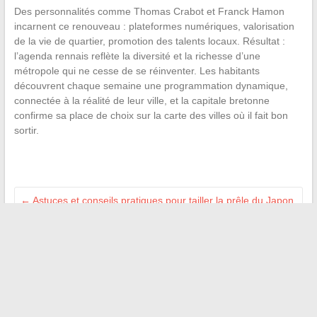
Des personnalités comme Thomas Crabot et Franck Hamon
incarnent ce renouveau : plateformes numériques, valorisation
de la vie de quartier, promotion des talents locaux. Résultat :
l’agenda rennais reflète la diversité et la richesse d’une
métropole qui ne cesse de se réinventer. Les habitants
découvrent chaque semaine une programmation dynamique,
connectée à la réalité de leur ville, et la capitale bretonne
confirme sa place de choix sur la carte des villes où il fait bon
sortir.
←
Astuces et conseils pratiques pour tailler la prêle du Japon
au bon moment
Pourquoi dire non au nucléaire : enjeux et alternatives pour
un avenir durable
→
Recherche