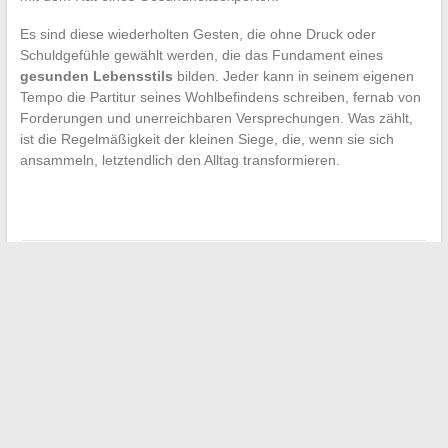
Es sind diese wiederholten Gesten, die ohne Druck oder
Schuldgefühle gewählt werden, die das Fundament eines
gesunden Lebensstils
bilden. Jeder kann in seinem eigenen
Tempo die Partitur seines Wohlbefindens schreiben, fernab von
Forderungen und unerreichbaren Versprechungen. Was zählt,
ist die Regelmäßigkeit der kleinen Siege, die, wenn sie sich
ansammeln, letztendlich den Alltag transformieren.
←
Garmethode Thermomix TM5: Tipps und Ratschläge für
gelungene Gerichte
Was kostet Heizöl heute in Frankreich für 1000 Liter?
→
Suchen