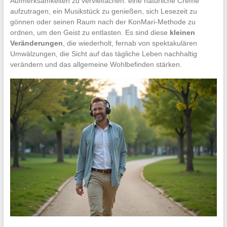
Aufmerksamkeiten zu vervielfachen: eine natürliche Creme
aufzutragen, ein Musikstück zu genießen, sich Lesezeit zu
gönnen oder seinen Raum nach der KonMari-Methode zu
ordnen, um den Geist zu entlasten. Es sind diese
kleinen
Veränderungen
, die wiederholt, fernab von spektakulären
Umwälzungen, die Sicht auf das tägliche Leben nachhaltig
verändern und das allgemeine Wohlbefinden stärken.