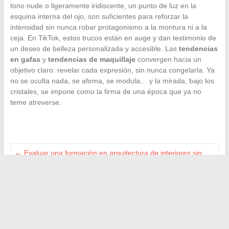
tono nude o ligeramente iridiscente, un punto de luz en la
esquina interna del ojo, son suficientes para reforzar la
intensidad sin nunca robar protagonismo a la montura ni a la
ceja. En TikTok, estos trucos están en auge y dan testimonio de
un deseo de belleza personalizada y accesible. Las
tendencias
en gafas
y
tendencias de maquillaje
convergen hacia un
objetivo claro: revelar cada expresión, sin nunca congelarla. Ya
no se oculta nada, se afirma, se modula… y la mirada, bajo los
cristales, se impone como la firma de una época que ya no
teme atreverse.
←
Evaluar una formación en arquitectura de interiores sin
dejarse llevar por el marketing
Las mejores estrategias de marketing para impulsar tu
negocio en 2024
→
Buscar