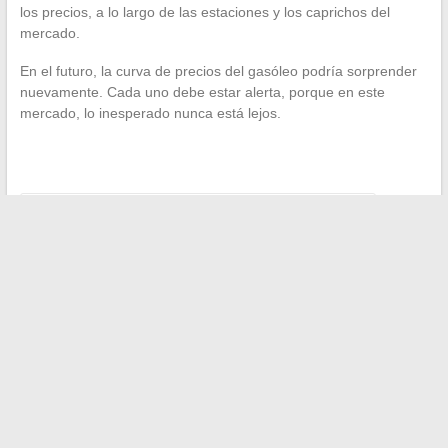
los precios, a lo largo de las estaciones y los caprichos del
mercado.
En el futuro, la curva de precios del gasóleo podría sorprender
nuevamente. Cada uno debe estar alerta, porque en este
mercado, lo inesperado nunca está lejos.
←
Consejos y trucos para mejorar su bienestar diario
Consejos fáciles para acceder a Basic Fit sin tarjeta con un
código QR gratuito
→
Buscar