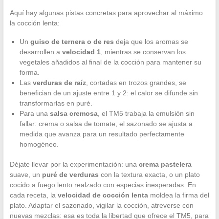
Aquí hay algunas pistas concretas para aprovechar al máximo
la cocción lenta:
Un
guiso de ternera o de res
deja que los aromas se
desarrollen a
velocidad 1
, mientras se conservan los
vegetales añadidos al final de la cocción para mantener su
forma.
Las
verduras de raíz
, cortadas en trozos grandes, se
benefician de un ajuste entre 1 y 2: el calor se difunde sin
transformarlas en puré.
Para una
salsa cremosa
, el TM5 trabaja la emulsión sin
fallar: crema o salsa de tomate, el sazonado se ajusta a
medida que avanza para un resultado perfectamente
homogéneo.
Déjate llevar por la experimentación: una
crema pastelera
suave, un
puré de verduras
con la textura exacta, o un plato
cocido a fuego lento realzado con especias inesperadas. En
cada receta, la
velocidad de cocción lenta
moldea la firma del
plato. Adaptar el sazonado, vigilar la cocción, atreverse con
nuevas mezclas: esa es toda la libertad que ofrece el TM5, para