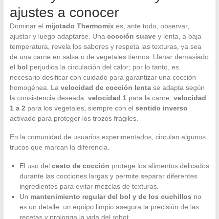
ajustes a conocer
Dominar el
mijotado Thermomix
es, ante todo, observar,
ajustar y luego adaptarse. Una
cocción suave
y lenta, a baja
temperatura, revela los sabores y respeta las texturas, ya sea
de una carne en salsa o de vegetales tiernos. Llenar demasiado
el
bol
perjudica la circulación del calor; por lo tanto, es
necesario dosificar con cuidado para garantizar una cocción
homogénea. La
velocidad de cocción lenta
se adapta según
la consistencia deseada:
velocidad 1
para la carne,
velocidad
1 a 2
para los vegetales, siempre con el
sentido inverso
activado para proteger los trozos frágiles.
En la comunidad de usuarios experimentados, circulan algunos
trucos que marcan la diferencia.
El uso del
cesto de cocción
protege los alimentos delicados
durante las cocciones largas y permite separar diferentes
ingredientes para evitar mezclas de texturas.
Un
mantenimiento regular del bol y de los cuchillos
no
es un detalle: un equipo limpio asegura la precisión de las
recetas y prolonga la vida del robot.