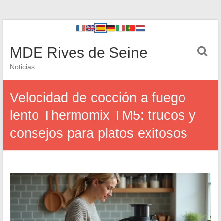
MDE Rives de Seine
Noticias
Velocidad de cocción a fuego
lento Thermomix TM5: trucos y
consejos para platos exitosos