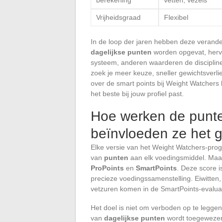
Vrijheidsgraad
Flexibel
In de loop der jaren hebben deze verand
dagelijkse punten
worden opgevat, herv
systeem, anderen waarderen de discipline va
zoek je meer keuze, sneller gewichtsverlie
over de smart points bij Weight Watchers 
het beste bij jouw profiel past.
Hoe werken de punt
beïnvloeden ze het g
Elke versie van het Weight Watchers-pro
van
punten
aan elk voedingsmiddel. Maar
ProPoints
en
SmartPoints
. Deze score i
precieze voedingssamenstelling. Eiwitten,
vetzuren komen in de SmartPoints-evalua
Het doel is niet om verboden op te legg
van
dagelijkse punten
wordt toegewezen 