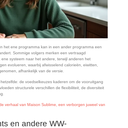
t in het ene programma kan in een ander programma een
erandert. Sommige volgers merken een vertraagd
t ene systeem naar het andere, terwijl anderen het
en evolueren, waarbij afwisselend calorieën, eiwitten,
enomen, afhankelijk van de versie.
ft hetzelfde: de voedselkeuzes kaderen om de vooruitgang
eden structurele verschillen de flexibiliteit, de diversiteit
ng.
de verhaal van Maison Sublime, een verborgen juweel van
nts en andere WW-