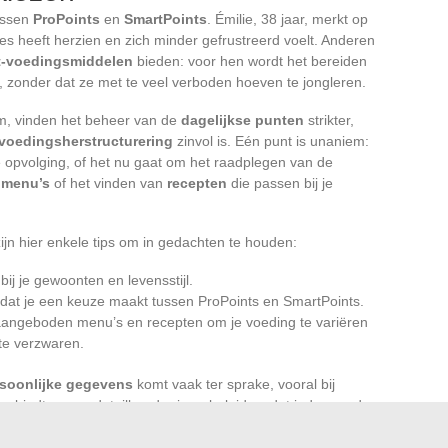
ussen
ProPoints
en
SmartPoints
. Émilie, 38 jaar, merkt op
s heeft herzien en zich minder gefrustreerd voelt. Anderen
t-voedingsmiddelen
bieden: voor hen wordt het bereiden
, zonder dat ze met te veel verboden hoeven te jongleren.
, vinden het beheer van de
dagelijkse punten
strikter,
voedingsherstructurering
zinvol is. Eén punt is unaniem:
e opvolging, of het nu gaat om het raadplegen van de
n
menu’s
of het vinden van
recepten
die passen bij je
zijn hier enkele tips om in gedachten te houden:
ij je gewoonten en levensstijl.
at je een keuze maakt tussen ProPoints en SmartPoints.
 aangeboden menu’s en recepten om je voeding te variëren
te verzwaren.
soonlijke gegevens
komt vaak ter sprake, vooral bij
pp biedt een gedetailleerd privacybeleid, zodat iedereen de
ndien nodig is het melden van misbruik via de daarvoor
igheid van je informatie te waarborgen en rustig door het