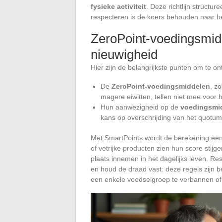
fysieke activiteit
. Deze richtlijn structure
respecteren is de koers behouden naar 
ZeroPoint-voedingsmidd
nieuwigheid
Hier zijn de belangrijkste punten om te 
De
ZeroPoint-voedingsmiddelen
, z
magere eiwitten, tellen niet mee voor h
Hun aanwezigheid op de
voedingsmid
kans op overschrijding van het quotum
Met SmartPoints wordt de berekening een 
of vetrijke producten zien hun score stijg
plaats innemen in het dagelijks leven. Re
en houd de draad vast: deze regels zijn b
een enkele voedselgroep te verbannen of 