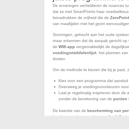
De ervaringen verhelderen de nuances t
dat ze met SmartPoints haar voedselkeuze
benadrukken de vrijheid die de
ZeroPoin
van maaltijden met het gezin eenvoudiger
Sommigen, gehecht aan het oude systeem
maar erkennen dat de aanpak gericht op
de
WW-app
vergemakkelijkt de dagelijks
voedingsmiddelenlijst
, het plannen va
doelen.
Om de methode te kiezen die bij je past, 
Kies voor een programma dat aansluit b
Overweeg je voedingsvoorkeuren voord
Laat je regelmatig inspireren door de
zonder de berekening van de
punten
De kwestie van de
bescherming van per
houders van het
premium aanbod
. De a
controle over zijn keuzes kan behouden. I
bestemde tools de beste manier om de veil