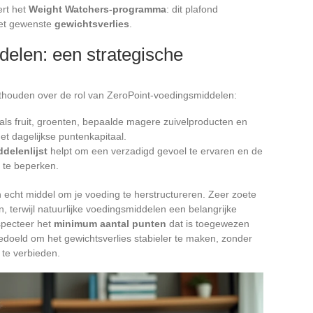
ert het
Weight Watchers-programma
: dit plafond
het gewenste
gewichtsverlies
.
elen: een strategische
onthouden over de rol van ZeroPoint-voedingsmiddelen:
oals fruit, groenten, bepaalde magere zuivelproducten en
et dagelijkse puntenkapitaal.
delenlijst
helpt om een verzadigd gevoel te ervaren en de
 te beperken.
echt middel om je voeding te herstructureren. Zeer zoete
en, terwijl natuurlijke voedingsmiddelen een belangrijke
specteer het
minimum aantal punten
dat is toegewezen
edoeld om het gewichtsverlies stabieler te maken, zonder
te verbieden.