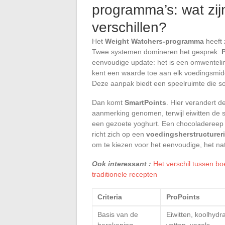
programma’s: wat zi
verschillen?
Het
Weight Watchers-programma
heeft 
Twee systemen domineren het gesprek:
eenvoudige update: het is een omwenteli
kent een waarde toe aan elk voedingsmidde
Deze aanpak biedt een speelruimte die soms
Dan komt
SmartPoints
. Hier verandert d
aanmerking genomen, terwijl eiwitten de s
een gezoete yoghurt. Een chocoladereep k
richt zich op een
voedingsherstructurer
om te kiezen voor het eenvoudige, het nat
Ook interessant :
Het verschil tussen b
traditionele recepten
Criteria
ProPoints
Basis van de
Eiwitten, koolhydr
berekening
vetten, vezels