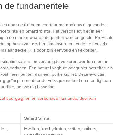
jn de fundamentele
zich door de tijd heen voortdurend opnieuw uitgevonden.
ProPoints
en
SmartPoints
. Het verschil ligt niet in een
ng in de manier waarop de punten worden geteld. ProPoints
l op basis van eiwitten, koolhydraten, vetten en vezels.
 aantrekkelijk is door zijn eenvoud en flexibiliteit.
e situatie: suikers en verzadigde vetzuren worden meer in
core verlagen. Een naturel yoghurt weegt niet hetzelfde als
ost meer punten dan een portie kipfilet. Deze evolutie
ing
geïnspireerd door de volksgezondheid en moedigt aan
uurlijke, het weinig bewerkte.
oeuf bourguignon en carbonade flamande: duel van
SmartPoints
aten,
Eiwitten, koolhydraten, vetten, suikers,
verzadigde vetzuren