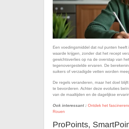
Een voedingsmiddel dat nul punten heef
waarde krijgen, zonder dat het recept v
gewichtsverlies op na de overstap van he
tegenovergestelde ervaren. De berekening
suikers of verzadigde vetten worden meeg
De regels veranderen, maar het doel blij
te bevorderen. Achter deze evoluties beïnvlo
van de maaltijden en de dagelijkse ervari
Ook interessant :
Ontdek het fascineren
Rouen
ProPoints, SmartPoi