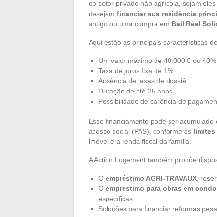
do setor privado não agrícola, sejam ele
desejam
financiar sua residência princ
antigo ou uma compra em
Bail Réel Soli
Aqui estão as principais características 
Um valor máximo de 40.000 € ou 40% d
Taxa de juros fixa de 1%
Ausência de taxas de dossiê
Duração de até 25 anos
Possibilidade de carência de pagamento
Esse financiamento pode ser acumulado
acesso social (PAS), conforme os
limites
imóvel e a renda fiscal da família.
A Action Logement também propõe disposit
O
empréstimo AGRI-TRAVAUX
, rese
O
empréstimo para obras em cond
específicas
Soluções para financiar reformas pesad