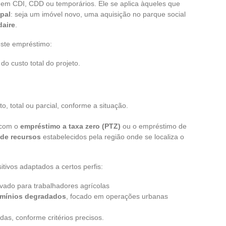
s em CDI, CDD ou temporários. Ele se aplica àqueles que
ipal
: seja um imóvel novo, uma aquisição no parque social
daire
.
deste empréstimo:
o custo total do projeto.
, total ou parcial, conforme a situação.
 com o
empréstimo a taxa zero (PTZ)
ou o empréstimo de
 de recursos
estabelecidos pela região onde se localiza o
ivos adaptados a certos perfis:
rvado para trabalhadores agrícolas
omínios degradados
, focado em operações urbanas
as, conforme critérios precisos.