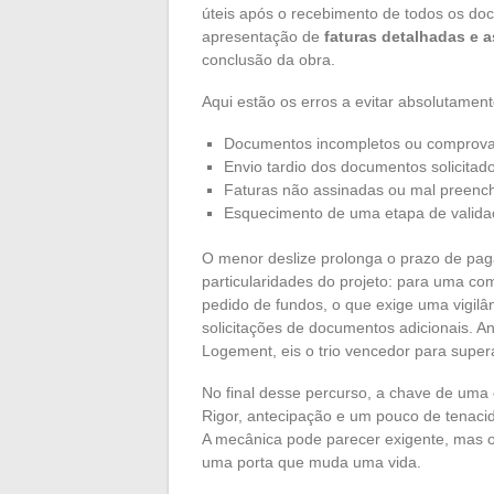
úteis após o recebimento de todos os do
apresentação de
faturas detalhadas e 
conclusão da obra.
Aqui estão os erros a evitar absolutamente
Documentos incompletos ou comprova
Envio tardio dos documentos solicitad
Faturas não assinadas ou mal preenc
Esquecimento de uma etapa de valida
O menor deslize prolonga o prazo de pa
particularidades do projeto: para uma co
pedido de fundos, o que exige uma vigilân
solicitações de documentos adicionais. An
Logement, eis o trio vencedor para supe
No final desse percurso, a chave de uma
Rigor, antecipação e um pouco de tenac
A mecânica pode parecer exigente, mas o
uma porta que muda uma vida.