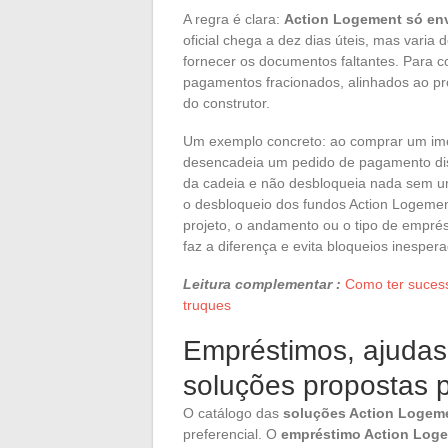
A regra é clara:
Action Logement só en
oficial chega a dez dias úteis, mas varia
fornecer os documentos faltantes. Para 
pagamentos fracionados, alinhados ao pr
do construtor.
Um exemplo concreto: ao comprar um imóv
desencadeia um pedido de pagamento disti
da cadeia e não desbloqueia nada sem um 
o desbloqueio dos fundos Action Logemen
projeto, o andamento ou o tipo de emprés
faz a diferença e evita bloqueios inesper
Leitura complementar :
Como ter sucesso
truques
Empréstimos, ajudas
soluções propostas 
O catálogo das
soluções Action Logem
preferencial. O
empréstimo Action Log