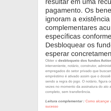
resultar em uma rec
pagamento. Os benef
ignoram a existência 
complementares acu
específicas conforme
Desbloquear os fund
esperar concretame
Obter o
desbloqueio dos fundos Acti
interveniente, notário, construtor, admi
empregados do setor privado que buscam ad
empréstimo é ativado assim que o dossiê é
sendo a regra do jogo. O notário, figura 
vezes no momento da assinatura do ato a
completo, sem transferência.
Leitura complementar :
Como alcançar a
sucesso