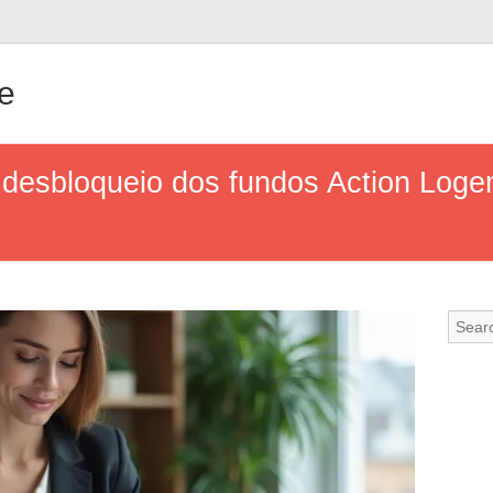
e
desbloqueio dos fundos Action Loge