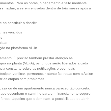
cumentos. Para as obras, o pagamento é feito mediante
assinadas
, a serem enviadas dentro de três meses após a
 ao constituir o dossiê:
ntes vencidos
os
hidas
ção na plataforma AL-In
gamento. É preciso também prestar atenção às
mpra na planta (VEFA), os fundos serão liberados a cada
cia constante sobre as notificações e eventuais
tecipar, verificar, permanecer atento às trocas com a Action
rar as etapas sem problemas.
 casa ou de um apartamento nunca pareceu tão concreta.
idade desenham o caminho para um financiamento seguro.
ferece, àqueles que a dominam, a possibilidade de abrir