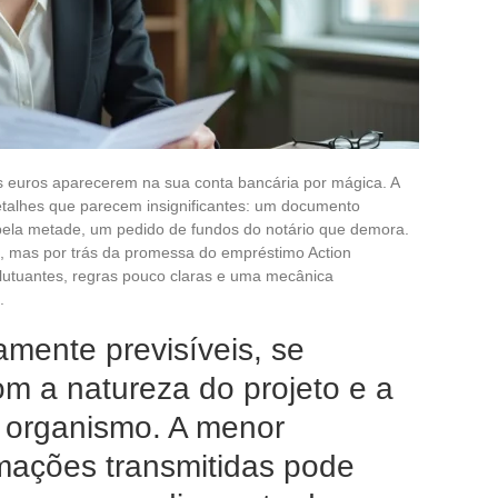
 euros aparecerem na sua conta bancária por mágica. A
etalhes que parecem insignificantes: um documento
ela metade, um pedido de fundos do notário que demora.
o, mas por trás da promessa do empréstimo Action
flutuantes, regras pouco claras e uma mecânica
.
amente previsíveis, se
m a natureza do projeto e a
o organismo. A menor
rmações transmitidas pode