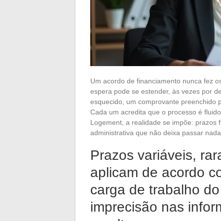
Um acordo de financiamento nunca fez os
espera pode se estender, às vezes por d
esquecido, um comprovante preenchido p
Cada um acredita que o processo é fluid
Logement, a realidade se impõe: prazos 
administrativa que não deixa passar nada
Prazos variáveis, rar
aplicam de acordo co
carga de trabalho d
imprecisão nas info