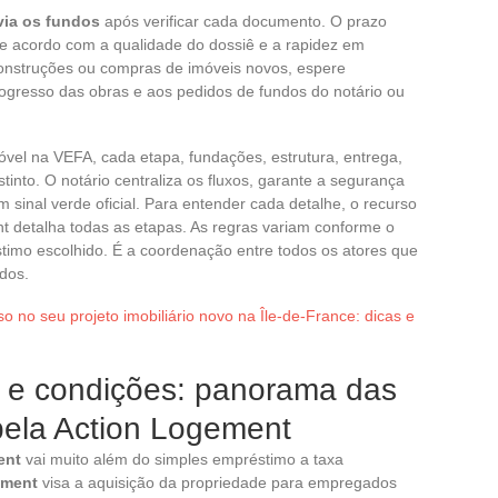
via os fundos
após verificar cada documento. O prazo
 de acordo com a qualidade do dossiê e a rapidez em
construções ou compras de imóveis novos, espere
ogresso das obras e aos pedidos de fundos do notário ou
el na VEFA, cada etapa, fundações, estrutura, entrega,
nto. O notário centraliza os fluxos, garante a segurança
sinal verde oficial. Para entender cada detalhe, o recurso
t detalha todas as etapas. As regras variam conforme o
timo escolhido. É a coordenação entre todos os atores que
ados.
 no seu projeto imobiliário novo na Île-de-France: dicas e
 e condições: panorama das
pela Action Logement
ent
vai muito além do simples empréstimo a taxa
ement
visa a aquisição da propriedade para empregados