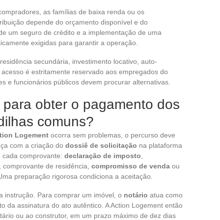
 compradores, as famílias de baixa renda ou os
ribuição depende do orçamento disponível e do
o de um seguro de crédito e a implementação de uma
ticamente exigidas para garantir a operação.
residência secundária, investimento locativo, auto-
O acesso é estritamente reservado aos empregados do
s e funcionários públicos devem procurar alternativas.
 para obter o pagamento dos
adilhas comuns?
tion Logement
ocorra sem problemas, o percurso deve
eça com a criação do
dossiê de solicitação
na plataforma
te cada comprovante:
declaração de imposto
,
, comprovante de residência,
compromisso de venda
ou
Uma preparação rigorosa condiciona a aceitação.
 a instrução. Para comprar um imóvel, o
notário
atua como
to da assinatura do ato autêntico. A Action Logement então
notário ou ao construtor, em um prazo máximo de dez dias