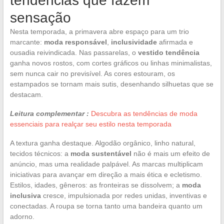
tendências que fazem
sensação
Nesta temporada, a primavera abre espaço para um trio
marcante:
moda responsável
,
inclusividade
afirmada e
ousadia reivindicada. Nas passarelas, o
vestido tendência
ganha novos rostos, com cortes gráficos ou linhas minimalistas,
sem nunca cair no previsível. As cores estouram, os
estampados se tornam mais sutis, desenhando silhuetas que se
destacam.
Leitura complementar :
Descubra as tendências de moda
essenciais para realçar seu estilo nesta temporada
A textura ganha destaque. Algodão orgânico, linho natural,
tecidos técnicos: a
moda sustentável
não é mais um efeito de
anúncio, mas uma realidade palpável. As marcas multiplicam
iniciativas para avançar em direção a mais ética e ecletismo.
Estilos, idades, gêneros: as fronteiras se dissolvem; a
moda
inclusiva
cresce, impulsionada por redes unidas, inventivas e
conectadas. A roupa se torna tanto uma bandeira quanto um
adorno.