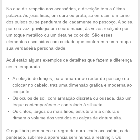
No que diz respeito aos acessórios, a discrição tem a última
palavra. As joias finas, em ouro ou prata, se enrolam em torno
dos pulsos ou se penduram delicadamente no pescoço. A bolsa,
por sua vez, privilegia um couro macio, às vezes realçado por
um toque metálico ou um detalhe colorido. São esses
elementos escolhidos com cuidado que conferem a uma roupa
sua verdadeira personalidade.
Aqui estão alguns exemplos de detalhes que fazem a diferença
nesta temporada:
A seleção de lenços, para amarrar ao redor do pescoço ou
colocar no cabelo, traz uma dimensão gráfica e moderna ao
conjunto.
Os óculos de sol, com armação discreta ou ousada, dão um
toque contemporâneo e controlado à silhueta.
Os cintos, largos ou mais finos, estruturam a cintura e
ritmam o volume dos vestidos ou calças de cintura alta.
O equilíbrio permanece a regra de ouro: cada acessório, cada
penteado, sublime a aparência sem nunca a restringir. Os