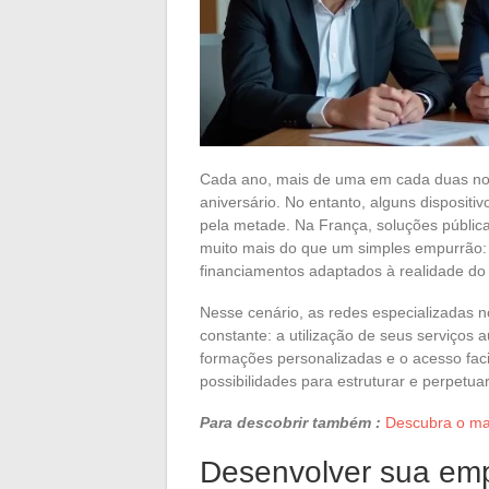
Cada ano, mais de uma em cada duas no
aniversário. No entanto, alguns dispositi
pela metade. Na França, soluções pública
muito mais do que um simples empurrão
financiamentos adaptados à realidade do 
Nesse cenário, as redes especializadas 
constante: a utilização de seus serviço
formações personalizadas e o acesso faci
possibilidades para estruturar e perpet
Para descobrir também :
Descubra o ma
Desenvolver sua emp