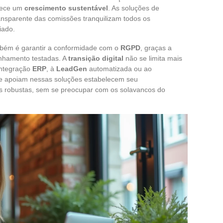
elece um
crescimento sustentável
. As soluções de
ansparente das comissões tranquilizam todos os
liado.
mbém é garantir a conformidade com o
RGPD
, graças a
nhamento testadas. A
transição digital
não se limita mais
 integração
ERP
, à
LeadGen
automatizada ou ao
e apoiam nessas soluções estabelecem seu
 robustas, sem se preocupar com os solavancos do