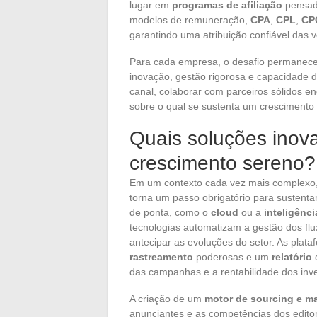
lugar em
programas de afiliação
pensado
modelos de remuneração,
CPA
,
CPL
,
CP
garantindo uma atribuição confiável das
Para cada empresa, o desafio permanec
inovação, gestão rigorosa e capacidade de
canal, colaborar com parceiros sólidos e
sobre o qual se sustenta um crescimento 
Quais soluções inov
crescimento sereno?
Em um contexto cada vez mais complexo
torna um passo obrigatório para sustenta
de ponta, como o
cloud
ou a
inteligência
tecnologias automatizam a gestão dos fl
antecipar as evoluções do setor. As plataf
rastreamento
poderosas e um
relatório
das campanhas e a rentabilidade dos inv
A criação de um
motor de sourcing e ma
anunciantes e as competências dos editor