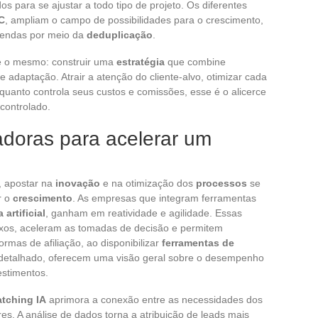
s para se ajustar a todo tipo de projeto. Os diferentes
C
, ampliam o campo de possibilidades para o crescimento,
 vendas por meio da
deduplicação
.
e o mesmo: construir uma
estratégia
que combine
 adaptação. Atrair a atenção do cliente-alvo, otimizar cada
nquanto controla seus custos e comissões, esse é o alicerce
controlado.
adoras para acelerar um
, apostar na
inovação
e na otimização dos
processos
se
r o
crescimento
. As empresas que integram ferramentas
 artificial
, ganham em reatividade e agilidade. Essas
uxos, aceleram as tomadas de decisão e permitem
ormas de afiliação, ao disponibilizar
ferramentas de
detalhado, oferecem uma visão geral sobre o desempenho
estimentos.
tching IA
aprimora a conexão entre as necessidades dos
es. A análise de dados torna a atribuição de leads mais