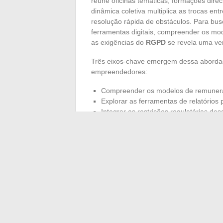
reúne oficinas temáticas, formações dir
dinâmica coletiva multiplica as trocas entr
resolução rápida de obstáculos. Para bu
ferramentas digitais, compreender os m
as exigências do
RGPD
se revela uma ve
Três eixos-chave emergem dessa abordag
empreendedores:
Compreender os modelos de remuneraç
Explorar as ferramentas de relatório
Integrar as restrições regulatórias de
Dispor dessas alavancas é escolher anc
Ao colaborar com
especialistas em ges
competências. O acesso a recursos peda
a ascensão de cada organização, indepe
contas, é uma nova geração de empresas 
de abrir caminho para sucessos duradour