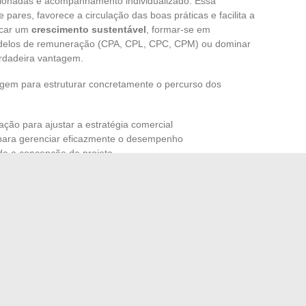
ecionadas e acompanhamento individualizado. Essa
e pares, favorece a circulação das boas práticas e facilita a
scar um
crescimento sustentável
, formar-se em
odelos de remuneração (CPA, CPL, CPC, CPM) ou dominar
rdadeira vantagem.
em para estruturar concretamente o percurso dos
ão para ajustar a estratégia comercial
s para gerenciar eficazmente o desempenho
sde a concepção do projeto
orar sua aventura empreendedora em um quadro robusto.
tão
, cada portador de projeto ganha em autonomia e
gógicos, combinado com um apoio sob medida, impulsiona
ndentemente de seu campo de atuação. No final das
que se afirma, mais resiliente, melhor equipada e capaz
os.