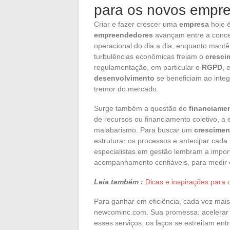
para os novos empr
Criar e fazer crescer uma
empresa
hoje é
empreendedores
avançam entre a conc
operacional do dia a dia, enquanto mant
turbulências econômicas freiam o
cresci
regulamentação, em particular o
RGPD
, 
desenvolvimento
se beneficiam ao integ
tremor do mercado.
Surge também a questão do
financiame
de recursos ou financiamento coletivo, 
malabarismo. Para buscar um
crescimen
estruturar os processos e antecipar cada
especialistas em gestão lembram a impor
acompanhamento confiáveis, para medir 
Leia também :
Dicas e inspirações para 
Para ganhar em eficiência, cada vez mai
newcominc.com. Sua promessa: acelerar
esses serviços, os laços se estreitam ent