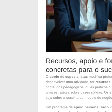
Recursos, apoio e f
concretas para o su
O
apoio
de
especialistas
modifica profu
desenvolver uma atividade, ter
recursos
conteúdos pedagógicos, guias práticos ou 
uma estratégia sobre bases sólidas. Os 
seja sobre a escolha do modelo de negóc
Um programa de
apoio personalizado
v