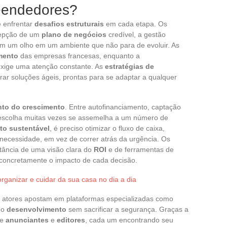
eendedores?
 enfrentar
desafios estruturais
em cada etapa. Os
epção de um
plano de negócios
credível, a gestão
êm um olho em um ambiente que não para de evoluir. As
mento
das empresas francesas, enquanto a
exige uma atenção constante. As
estratégias de
rar soluções ágeis, prontas para se adaptar a qualquer
nto do crescimento
. Entre autofinanciamento, captação
a escolha muitas vezes se assemelha a um número de
to sustentável
, é preciso otimizar o fluxo de caixa,
 necessidade, em vez de correr atrás da urgência. Os
tância de uma visão clara do
ROI
e de ferramentas de
concretamente o impacto de cada decisão.
organizar e cuidar da sua casa no dia a dia
s atores apostam em plataformas especializadas como
 o
desenvolvimento
sem sacrificar a segurança. Graças a
re
anunciantes
e
editores
, cada um encontrando seu