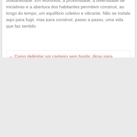
solidariedade. Em Montreuil, a proximidade, a diversidade de
iniciativas e a abertura dos habitantes permitem construir, ao
longo do tempo, um equilíbrio coletivo e vibrante. Não se instala
aqui para fugir, mas para construir, passo a passo, uma vida
que faz sentido.
←
Como delimitar um canteiro sem borda: dicas para
estruturar seu jardim
Como baixar facilmente todos os seus arquivos com o
GKTorrent: guia prático
→
Search