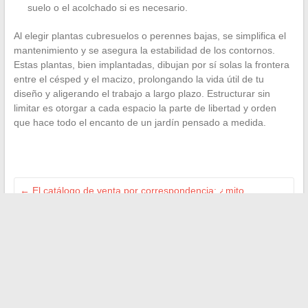
suelo o el acolchado si es necesario.
Al elegir plantas cubresuelos o perennes bajas, se simplifica el
mantenimiento y se asegura la estabilidad de los contornos.
Estas plantas, bien implantadas, dibujan por sí solas la frontera
entre el césped y el macizo, prolongando la vida útil de tu
diseño y aligerando el trabajo a largo plazo. Estructurar sin
limitar es otorgar a cada espacio la parte de libertad y orden
que hace todo el encanto de un jardín pensado a medida.
←
El catálogo de venta por correspondencia: ¿mito,
recuerdo o realidad hoy en día?
Éxito en la vida en Montreuil: consejos prácticos para dejar
París con tranquilidad
→
Buscar