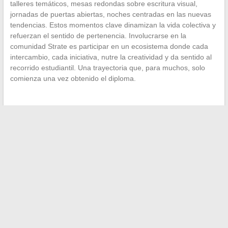
talleres temáticos, mesas redondas sobre escritura visual,
jornadas de puertas abiertas, noches centradas en las nuevas
tendencias. Estos momentos clave dinamizan la vida colectiva y
refuerzan el sentido de pertenencia. Involucrarse en la
comunidad Strate es participar en un ecosistema donde cada
intercambio, cada iniciativa, nutre la creatividad y da sentido al
recorrido estudiantil. Una trayectoria que, para muchos, solo
comienza una vez obtenido el diploma.
←
Mejorar el SEO de tu sitio: consejos y trucos para
aumentar tu visibilidad en línea
Evaluar una formación en arquitectura de interiores sin
dejarse llevar por el marketing
→
Buscar