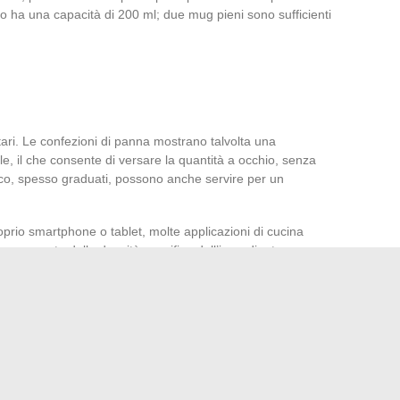
ito ha una capacità di 200 ml; due mug pieni sono sufficienti
ari. Le confezioni di panna mostrano talvolta una
le, il che consente di versare la quantità a occhio, senza
 succo, spesso graduati, possono anche servire per un
prio smartphone o tablet, molte applicazioni di cucina
ngono conto della densità specifica dell’ingrediente e
grammi senza attrezzature dedicate. Poco a poco, l’abitudine
sce e diventa naturale dosare la panna liquida senza mai
mplice calcolo. Ad ogni gesto preciso, c’è la promessa di un
ore che fa pendere il risultato. Dosare la panna liquida
e che la magia si compia senza note stonate.