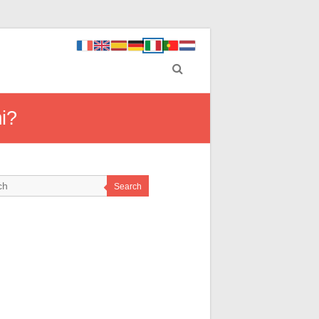
i?
Search