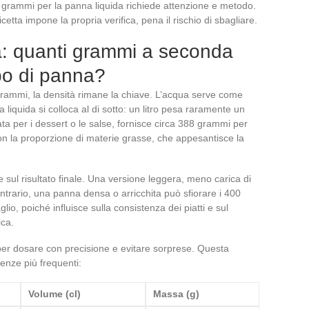
e grammi per la panna liquida richiede attenzione e metodo.
etta impone la propria verifica, pena il rischio di sbagliare.
da: quanti grammi a seconda
ipo di panna?
 grammi, la densità rimane la chiave. L’acqua serve come
a liquida si colloca al di sotto: un litro pesa raramente un
ta per i dessert o le salse, fornisce circa 388 grammi per
 con la proporzione di materie grasse, che appesantisce la
 sul risultato finale. Una versione leggera, meno carica di
contrario, una panna densa o arricchita può sfiorare i 400
io, poiché influisce sulla consistenza dei piatti e sul
ica.
 per dosare con precisione e evitare sorprese. Questa
enze più frequenti:
Volume (cl)
Massa (g)