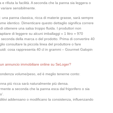
 rifiuta la facilità. A seconda che la panna sia leggera o
 variare sensibilmente.
: una panna classica, ricca di materie grasse, sarà sempre
me identico. Dimenticare questo dettaglio significa correre
di ottenere una salsa troppo fluida. I produttori non
itare di leggere su alcuni imballaggi « 1 litro = 970
 a seconda della marca o del prodotto. Prima di convertire 40
lio consultare la piccola linea del produttore o fare
liquidi: cosa rappresenta 40 cl in grammi – Gourmet Galopin
 un annuncio immobiliare online su SeLoger?
pondenza volume/peso, ed è meglio tenerne conto:
anna più ricca sarà naturalmente più densa.
rmente a seconda che la panna esca dal frigorifero o sia
o’.
dditivi addensano o modificano la consistenza, influenzando