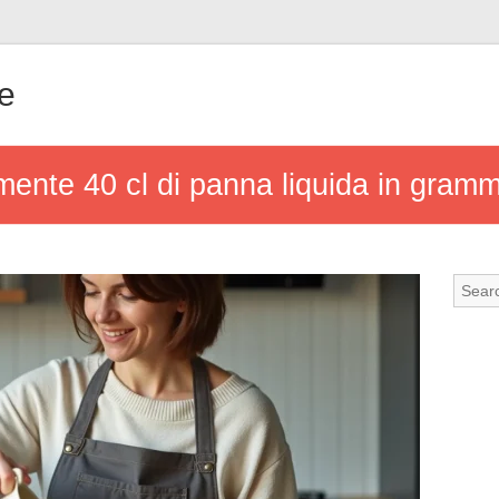
e
mente 40 cl di panna liquida in gramm