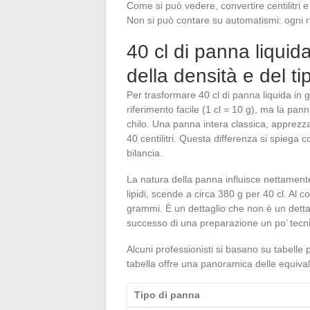
Come si può vedere, convertire centilitri 
Non si può contare su automatismi: ogni ric
40 cl di panna liqui
della densità e del t
Per trasformare 40 cl di panna liquida in
riferimento facile (1 cl = 10 g), ma la pann
chilo. Una panna intera classica, apprezza
40 centilitri. Questa differenza si spiega
bilancia.
La natura della panna influisce nettamente
lipidi, scende a circa 380 g per 40 cl. Al 
grammi. È un dettaglio che non è un dettagl
successo di una preparazione un po’ tecn
Alcuni professionisti si basano su tabelle
tabella offre una panoramica delle equival
Tipo di panna