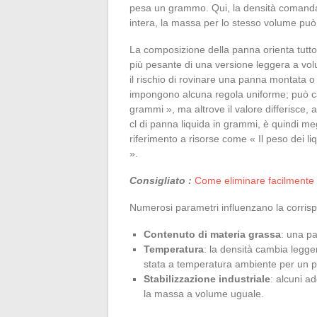
pesa un grammo. Qui, la densità comanda e
intera, la massa per lo stesso volume può
La composizione della panna orienta tutto
più pesante di una versione leggera a volu
il rischio di rovinare una panna montata o 
impongono alcuna regola uniforme; può cap
grammi », ma altrove il valore differisce,
cl di panna liquida in grammi, è quindi meg
riferimento a risorse come « Il peso dei 
».
Consigliato :
Come eliminare facilmente
Numerosi parametri influenzano la corris
Contenuto di materia grassa
: una p
Temperatura
: la densità cambia legge
stata a temperatura ambiente per un p
Stabilizzazione industriale
: alcuni a
la massa a volume uguale.