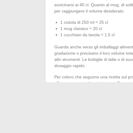
avvicinarsi ai 40 cl. Quanto al mug, di sol
per raggiungere il volume desiderato.
1 ciotola di 250 ml ≈ 25 cl
1 mug classico ≈ 20 cl
1 cucchiaio da tavola ≈ 1,5 cl
Guarda anche verso gli imballaggi aliment
gradazione o precisano il loro volume tota
altri strumenti. Le bottiglie di latte o di
dosaggio rapido.
Per coloro che seguono una ricetta sul pro
offrono un convertitore integrato. Esse te
facilitano la conversione tra centilitri e 
di utilizzare questi riferimenti si costrui
sbagliare.
In cucina, la conversione non è mai un se
piatto riuscito, o il piccolo margine di err
significa scegliere la giustezza e lasciar