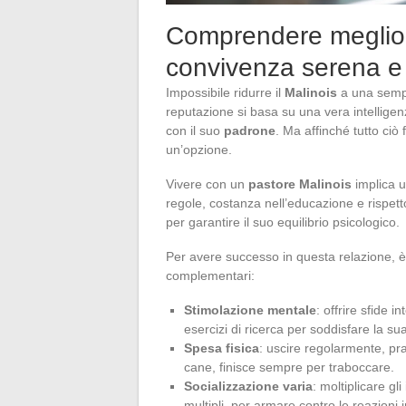
Comprendere meglio i
convivenza serena e
Impossibile ridurre il
Malinois
a una sempli
reputazione si basa su una vera intelligen
con il suo
padrone
. Ma affinché tutto ciò
un’opzione.
Vivere con un
pastore Malinois
implica u
regole, costanza nell’educazione e rispetto
per garantire il suo equilibrio psicologico.
Per avere successo in questa relazione, è m
complementari:
Stimolazione mentale
: offrire sfide i
esercizi di ricerca per soddisfare la sua
Spesa fisica
: uscire regolarmente, prat
cane, finisce sempre per traboccare.
Socializzazione varia
: moltiplicare gl
multipli, per armare contro le reazioni 