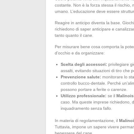
costante. Non è la forza stessa il rischio,
umano. L’educazione deve essere struttura
Reagire in anticipo diventa la base. Giochi 
richiedono di saper anticipare e canalizza
tanto quanto il cane.
Per misurare bene cosa comporta la potenz
d’occhio e da organizzare:
Scelta degli accessori:
privilegiare gi
assalti, evitando situazioni di tiro che 
Prevenzione salute:
monitorare lo sta
controllo bucco-dentale. Perché un’al
possono portare a ferite o carenze.
Utilizzo professionale:
se il
Malinois
caso. Ma queste imprese richiedono, diet
inquadramento senza fallo.
In materia di regolamentazione, il
Malino
Tuttavia, impone un sapere vivere permane
benessere del cane.