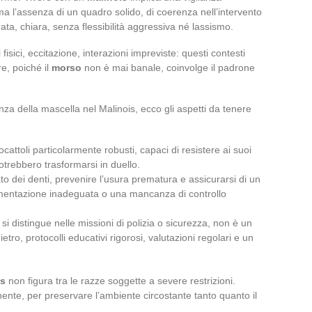
 ma l’assenza di un quadro solido, di coerenza nell’intervento
ta, chiara, senza flessibilità aggressiva né lassismo.
fisici, eccitazione, interazioni impreviste: questi contesti
re, poiché il
morso
non è mai banale, coinvolge il padrone
a della mascella nel Malinois, ecco gli aspetti da tenere
ocattoli particolarmente robusti, capaci di resistere ai suoi
potrebbero trasformarsi in duello.
to dei denti, prevenire l’usura prematura e assicurarsi di un
imentazione inadeguata o una mancanza di controllo
si distingue nelle missioni di polizia o sicurezza, non è un
ro, protocolli educativi rigorosi, valutazioni regolari e un
is
non figura tra le razze soggette a severe restrizioni.
nte, per preservare l’ambiente circostante tanto quanto il