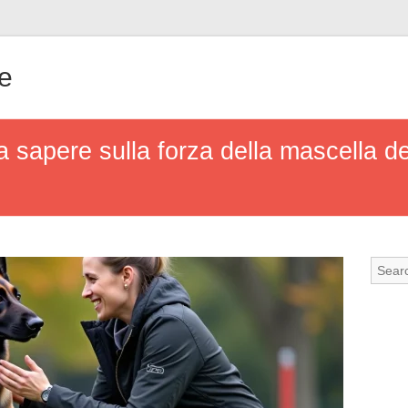
e
a sapere sulla forza della mascella de