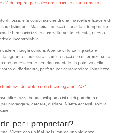
e c'è da sapere per calcolare il riscatto di una rendita a
o di forza, è la combinazione di una mascella efficace e di
o che distingue il Malinois. I muscoli masseteri, temporali e
 animale ben socializzato e correttamente educato, questo
icolo incontrollabile.
 cadere i luoghi comuni. A parità di forza, il
pastore
nto riguarda i molossi o i cani da caccia, le differenze sono
cercano un resoconto ben documentato, la potenza della
risorsa di riferimento, perfetta per comprendere l’ampiezza
me tendenze del web e della tecnologia nel 2024
Dove altre razze hanno sviluppato istinti di guardia o di
a per proteggere, cercare, guidare. Niente eccessi, solo lo
ecise.
ide per i proprietari?
ermo. Vivere con un
Malinois
implica una vigilanza