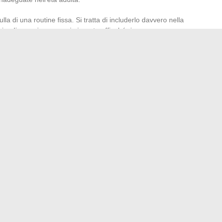
la di una routine fissa. Si tratta di includerlo davvero nella
mbio, di organizzare ogni giornata affinché rimanga
ane a suo agio è un equilibrio trovato tra vitalità, fiducia e
 tutto: ciò che conta è l’alleanza tra potenza controllata,
a. Tra buone mani, trasforma la routine in un’epopea
altrettante soddisfazioni.
ella tecnologia nel 2024
re il riscatto di una rendita a seguito di un infortunio sul