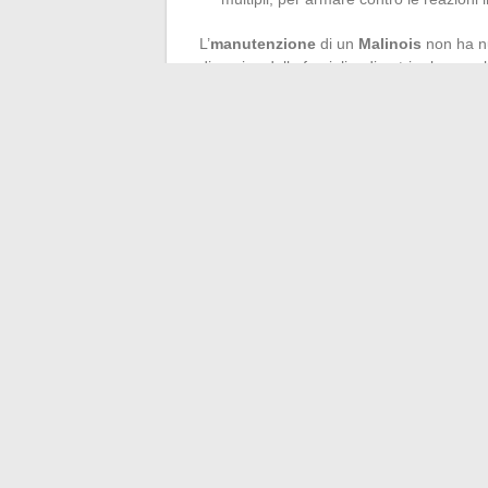
L’
manutenzione
di un
Malinois
non ha nul
dinamica della famiglia, di nutrire lo sca
mentalmente e fisicamente equilibrato. Un c
legame solido con il suo ambiente.
In fondo, la mascella del Malinois non dice
intelligenza vivace e complicità quotidian
condivisa, ogni giorno offre nuove sfide e 
←
Scopri le ultime tendenze del web e d
Tutto quello che c’è da sapere per calcola
lavoro
→