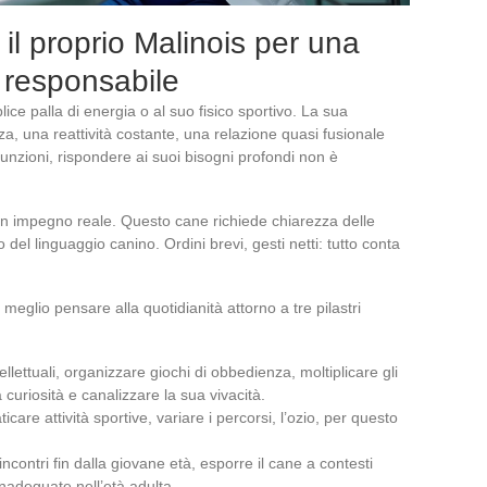
l proprio Malinois per una
 responsabile
ce palla di energia o al suo fisico sportivo. La sua
za, una reattività costante, una relazione quasi fusionale
 funzioni, rispondere ai suoi bisogni profondi non è
n impegno reale. Questo cane richiede chiarezza delle
 del linguaggio canino. Ordini brevi, gesti netti: tutto conta
eglio pensare alla quotidianità attorno a tre pilastri
ntellettuali, organizzare giochi di obbedienza, moltiplicare gli
 curiosità e canalizzare la sua vivacità.
icare attività sportive, variare i percorsi, l’ozio, per questo
i incontri fin dalla giovane età, esporre il cane a contesti
inadeguate nell’età adulta.