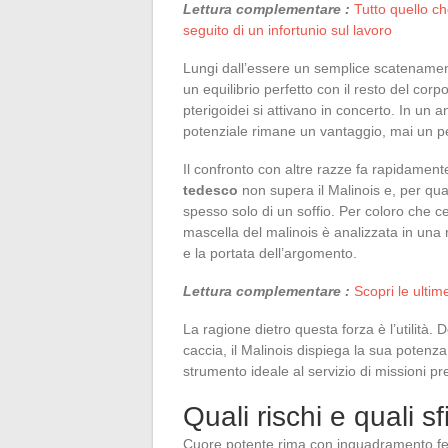
Lettura complementare :
Tutto quello ch
seguito di un infortunio sul lavoro
Lungi dall’essere un semplice scatenament
un equilibrio perfetto con il resto del corp
pterigoidei si attivano in concerto. In un
potenziale rimane un vantaggio, mai un per
Il confronto con altre razze fa rapidamente
tedesco
non supera il Malinois e, per qua
spesso solo di un soffio. Per coloro che 
mascella del malinois è analizzata in una 
e la portata dell’argomento.
Lettura complementare :
Scopri le ulti
La ragione dietro questa forza è l’utilità. 
caccia, il Malinois dispiega la sua potenz
strumento ideale al servizio di missioni pr
Quali rischi e quali sf
Cuore potente rima con inquadramento f