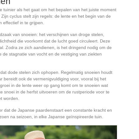
ien
e tuinier als het gaat om het bepalen van het juiste moment
jn cyclus stelt zijn regels: de lente en het begin van de
effectief in te grijpen.
zaak van snoeien: het verschijnen van droge stelen,
dichtheid die voorkomt dat de lucht goed circuleert. Deze
iaal. Zodra ze zich aandienen, is het dringend nodig om de
 de stagnatie van vocht en de vestiging van ziekten
 dat dode stelen zich ophopen. Regelmatig snoeien houdt
ar bereidt ook de vermenigvuldiging voor, vooral bij het
 groei in de lente weer op gang komt om te snoeien wat
e snoei in de herfst uitvoeren om de rustperiode voor te
et worden.
or dat de Japanse paardenstaart een constante kracht en
zoen na seizoen, in elke Japanse geïnspireerde tuin.