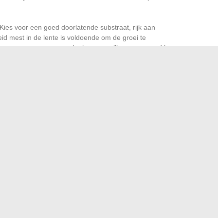
Kies voor een goed doorlatende substraat, rijk aan
id mest in de lente is voldoende om de groei te
r potten, zorg ervoor dat het overtollige water goed kan
heersbare snoei stellen de Japanse paardenstaart in staat
nutten en een waardevolle aanvulling te worden in een
ren in een onoverkomelijke tegenstander.
 silhouette van de Japanse paardenstaart, maar de visuele
ver zijn ontwikkeling behoudt. Een goed onderhouden tuin,
tukje natuur waar orde en kracht nooit toeval zijn.
 Maison Sublime, een verborgen juweel van Rouen
ek de evenementen en nieuwigheden in Rennes in 2024
→