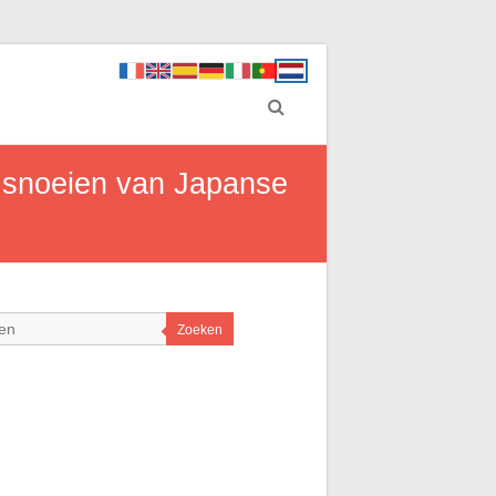
t snoeien van Japanse
Zoeken