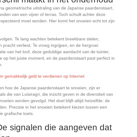
jna geometrische uitstraling van de Japanse paardenstaart,
nden van een vijver of terras. Toch schuilt achter deze
especteerd moet worden. Hier komt het snoeien echt tot zijn
e volgen. Te lang wachten betekent breekbare stelen,
jn pracht verliest. Te vroeg ingrijpen, en de hergroei
tie van het loof, deze geduldige aandacht van de tuinier,
ie op het juiste moment, en de paardenstaart past perfect in
n.
m gemakkelijk geld te verdienen op Internet
en hoe de Japanse paardenstaart te snoeien, zijn er
die van Loisiragri, die inzicht geven in de diversiteit van
moeten worden gevolgd. Het doel blijft altijd hetzelfde: de
den. Precisie in het snoeien betekent kiezen tussen een
 grafische toets.
De signalen die aangeven dat