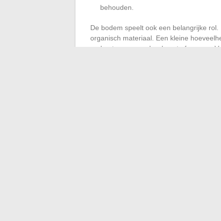
behouden.
De bodem speelt ook een belangrijke rol. 
organisch materiaal. Een kleine hoeveelhe
ondersteunen zonder deze te forceren. Voo
weglopen. Regelmatige controle en een be
om zijn grafisch potentieel volledig te be
evenwichtige tuin, zonder ooit te verande
In de loop van de seizoenen verandert de
impact blijft intact, mits je de controle o
een plant in topvorm: de belofte van een s
←
Ontdek het fascinerende verhaal van
Lokale nieuws: ontd