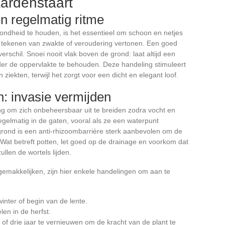
ardenstaart
n regelmatig ritme
ndheid te houden, is het essentieel om schoon en netjes
e tekenen van zwakte of veroudering vertonen. Een goed
rschil. Snoei nooit vlak boven de grond: laat altijd een
er de oppervlakte te behouden. Deze handeling stimuleert
ziekten, terwijl het zorgt voor een dicht en elegant loof.
: invasie vermijden
g om zich onbeheersbaar uit te breiden zodra vocht en
egelmatig in de gaten, vooral als ze een waterpunt
 grond is een anti-rhizoombarrière sterk aanbevolen om de
 Wat betreft potten, let goed op de drainage en voorkom dat
ullen de wortels lijden.
emakkelijken, zijn hier enkele handelingen om aan te
inter of begin van de lente.
len in de herfst.
of drie jaar te vernieuwen om de kracht van de plant te