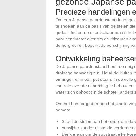
gezonde Japanse pa
Precieze handelingen e
Om een Japanse paardenstaart in topgezo
te snoeien aan de basis van de stelen di
gedesinfecteerde snoeischaar maakt het ve
paar centimeter over om de rhizomen ond
de hergroei en beperkt de verschijning van 
Ontwikkeling beheersen
De Japanse paardenstaart heeft de neigin
drainage aanwezig zijn. Houd de kluiten r
omringen of in een pot staan. In de volle
controle over de uitbreiding te behouden.
water zich ophoopt in de schotel, anders z
Om het beheer gedurende het jaar te verg
nemen:
Snoei de stelen aan het einde van de w
Verwijder zonder uitstel de verdorde de
Denk eraan om de substraat elke twee 