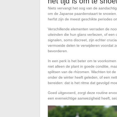
het tijd is om te snoe
Niets vervangt het oog van de aandachtig
om de Japanse paardenstaart te snoeien. Zi
herfst zijn de meest geschikte periodes om 
Verschillende elementen verraden de nood
uiteinden die hun glans verliezen, of een 
signalen, soms discreet, zijn echter cruc
vermoeide delen te verwijderen voordat ze
bevorderen.
In een perk is het beter om te voorkomen
niet alleen de plant in goede conditie, ma
splitsen van de rhizomen. Wachten tot de
onder de winter heeft geleden, of een nett
bereiden: dat is het ritme dat gevolgd mo
Goed uitgevoerd, zorgt deze routine ervo
een evenwichtige aanwezigheid heeft, sei