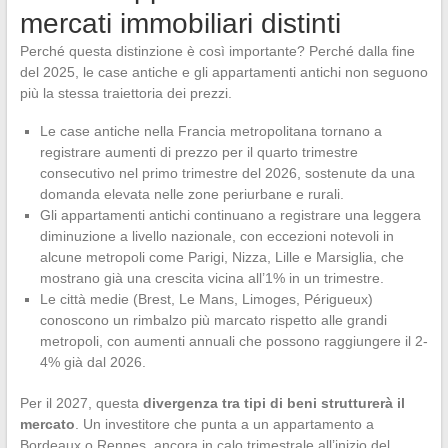
mercati immobiliari distinti
Perché questa distinzione è così importante? Perché dalla fine
del 2025, le case antiche e gli appartamenti antichi non seguono
più la stessa traiettoria dei prezzi.
Le case antiche nella Francia metropolitana tornano a
registrare aumenti di prezzo per il quarto trimestre
consecutivo nel primo trimestre del 2026, sostenute da una
domanda elevata nelle zone periurbane e rurali.
Gli appartamenti antichi continuano a registrare una leggera
diminuzione a livello nazionale, con eccezioni notevoli in
alcune metropoli come Parigi, Nizza, Lille e Marsiglia, che
mostrano già una crescita vicina all’1% in un trimestre.
Le città medie (Brest, Le Mans, Limoges, Périgueux)
conoscono un rimbalzo più marcato rispetto alle grandi
metropoli, con aumenti annuali che possono raggiungere il 2-
4% già dal 2026.
Per il 2027, questa
divergenza tra tipi di beni strutturerà il
mercato
. Un investitore che punta a un appartamento a
Bordeaux o Rennes, ancora in calo trimestrale all’inizio del