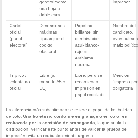
generalmente
impresor
una hoja a
doble cara
Cartel
Dimensiones
Papel no
Nombre del
oficial
máximas
brillante, sin
candidato,
(panel
fijadas por el
combinación
eventualmen
electoral)
código
azul-blanco-
matiz polític
electoral
rojo ni
emblema
nacional
Tríptico /
Libre (a
Libre, pero se
Mención
volante no
menudo A5 o
recomienda
“impreso por
oficial
DL)
impresión en
obligatoria
papel reciclado
La diferencia más subestimada se refiere al papel de las boletas
de voto.
Una boleta no conforme en gramaje o en color es
rechazada por la comisión de propaganda
, lo que anula la
distribución. Verificar este punto antes de validar la prueba de
impresión evita un reabastecimiento urgente.